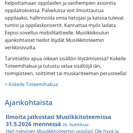
helpottamaan oppilaiden ja vanhempien asiointia
oppilaitoksessa. Palvelussa voit ilmoittautua
oppilaaksi, hallinnoida omia tietojasi ja katsoa tulevat
tuntisi ja oppilaskonsertit. Kannattaa myös ladata
Eepos-sovellus mobiililaitteelle. Musiikkikoulun
ajankohtaiset tiedot löydät Musiikkitoteemin
verkkosivuilta.
Tarvitsetko apua oikean sisällön löytämisessä? Kokeile
Toteemihakua ja tutustu selaa sisältöjä iän,
toimipisteen, soittimet tai muskariteeman perusteella!
> Kokeile Toteemihakua
Ajankohtaista
Ilmoita jatkostasi Musiikkitoteemissa
31.5.2026 mennessä
26. huhtikuu
Hei! nykyinen Musiikkitoteemin oppilas! Ole hyvä ja