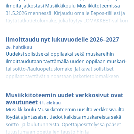
ilmoita jatkostasi Musiikkikoulu Musiikkitoteemissa
31.5.2026 mennessä. Kirjaudu omalle Eepos-tilillesi ja
täytä Jatkotietolomake, joka löytyy LOMAKKEET-valikon
takaa. Jokaisen oppilaan tulee ilmoittaa opintojen
jatkamisesta, päättämisestä ja muutoksista kyseisellä
Ilmoittaudu nyt lukuvuodelle 2026–2027
lomakkeella. Muskareihin ja ryhmiin ilmoittaudutaan
26. huhtikuu
aina uutena Eepos-lomakkeella, ei siis Omassa
Uudeksi solistiseksi oppilaaksi sekä muskareihin
Eepoksessa. Mukavaa kevättä ja
ilmoittaudutaan täyttämällä uuden oppilaan muskari-
kesää!Musiikkitoteemin toimisto
tai soitto-/lauluopetuslomake. Jatkavat solistiset
oppilaat täyttävät ainoastaan jatkotietolomakkeen
kirjautumalla omalle Eepostilille. Tarvittaessa pyydä
uudet tunnukset toimistosta.
Musiikkitoteemin uudet verkkosivut ovat
avautuneet
11. elokuu
Musiikkikoulu Musiikkitoteemin uusilta verkkosivuilta
löydät ajantasaiset tiedot kaikista muskareista sekä
soitto- ja laulutunneista. Opettajaesittelyssä pääset
tutustumaan opettajien taustoihin ja