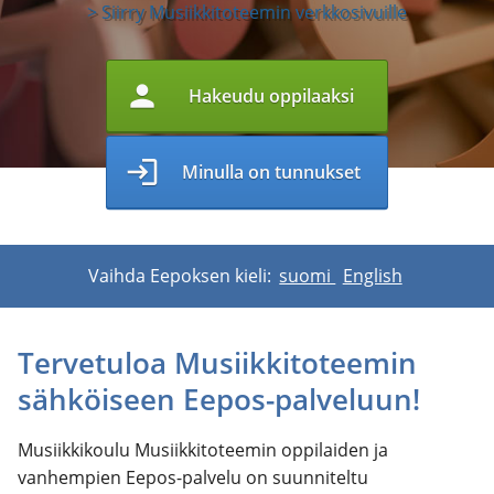
> Siirry Musiikkitoteemin verkkosivuille
person
Hakeudu oppilaaksi
login
Minulla on tunnukset
Vaihda Eepoksen kieli:
suomi
English
Tervetuloa Musiikkitoteemin
sähköiseen Eepos-palveluun!
Musiikkikoulu Musiikkitoteemin oppilaiden ja
vanhempien Eepos-palvelu on suunniteltu